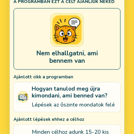
A PROGRAMBAN EZT A CÉLT AJÁNLJUK NEKED
Sokszor nem mondom ki, amit gondolok,
Nem elhallgatni, ami
bennem van
Ajánlott cikk a programban
Hogyan tanulod meg újra
kimondani, ami benned van?
Lépések az őszinte mondatok felé
Ajánlott lépések ehhez a célhoz
Minden célhoz adunk 15-20 kis