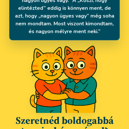
nagyon ügyes vagy.” A „Köszi, hogy
elintézted” eddig is könnyen ment, de
azt, hogy „nagyon ügyes vagy” még soha
nem mondtam. Most viszont kimondtam,
és nagyon mélyre ment neki.”
Szeretnéd boldogabbá