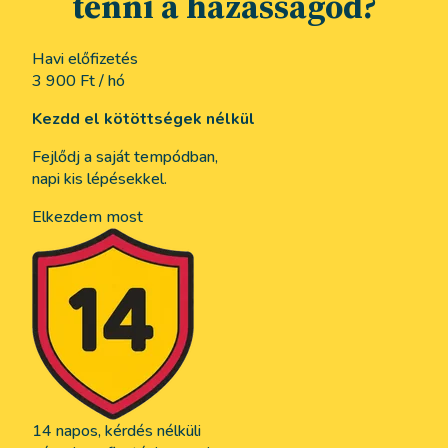
tenni a házasságod?
Havi előfizetés
3 900 Ft
/ hó
Kezdd el kötöttségek nélkül
Fejlődj a saját tempódban,
napi kis lépésekkel.
Elkezdem most
14 napos, kérdés nélküli