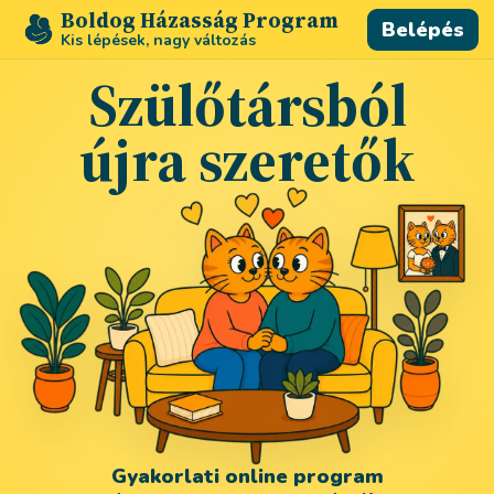
Boldog Házasság Program
Belépés
Kis lépések, nagy változás
Szülőtársból
újra szeretők
Gyakorlati online program