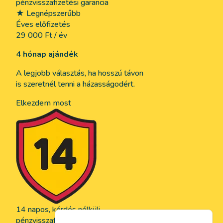
pénzvisszafizetési garancia
★ Legnépszerűbb
Éves előfizetés
29 000 Ft
/ év
4 hónap ajándék
A legjobb választás, ha hosszú távon
is szeretnél tenni a házasságodért.
Elkezdem most
14 napos, kérdés nélküli
pénzvisszafizetési garancia