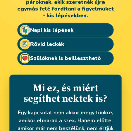
pároknak, akik szeretnék újra
egymás felé fordítani a figyelmüket
- kis lépésekben.
Napi kis lépések
Rövid leckék
Szülőknek is beilleszthető
Mi ez, és miért
segíthet nektek is?
Egy kapcsolat nem akkor megy tönkre,
amikor elmarad a szex. Hanem előtte,
amikor már nem beszélünk, nem értjük